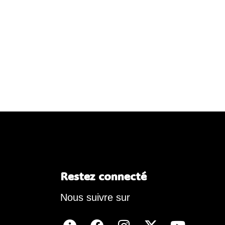
Restez connecté
Nous suivre sur
I
F
I
X
Y