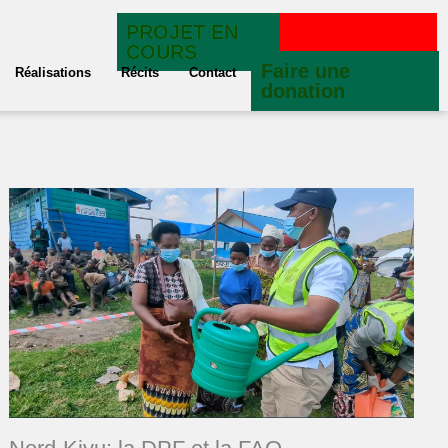
PROJET EN
COURS
Faire une
Réalisations
Récits
Contact
donation