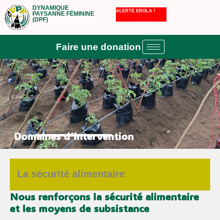
Aller
Il existe. Il tue. Il peut être évité.
DYNAMIQUE
ALERTE EBOLA !
PAYSANNE FÉMININE
(DPF)
au
contenu
Faire une donation
Domaines d'intervention
La sécurité alimentaire
Nous renforçons la sécurité alimentaire
et les moyens de subsistance