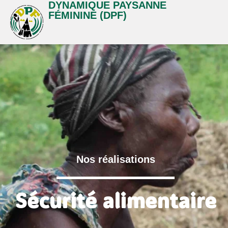
DYNAMIQUE PAYSANNE
Aller
FÉMININE (DPF)
au
contenu
Nos réalisations
Sécurité alimentaire