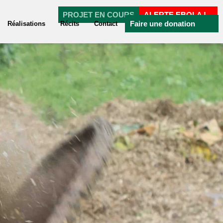
PROJET EN COURS
ALERTE EBOLA !
Faire une donation
Réalisations
Récits
Contact